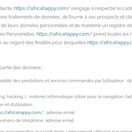
llecte,
https://africahappy.com/
s’engage à respecter le cadr
e ses traitements de données, de fournir à ses prospects et clie
e leurs données personnelles et de maintenir un registre des
es Personnelles,
https://africahappy.com/
prend toutes les 
s au regard des finalités pour lesquelles
https://africahappy
 partie des données :
açabilité des prestations et services commandés par l’utilisateur : 
, hacking…) : matériel informatique utilisé pour la navigation, l’a
 et d’utilisation
ps://africahappy.com/
: adresse email
numéro de téléphone, adresse email
personnelles qui sont donc uniquement utilisées par nécessit