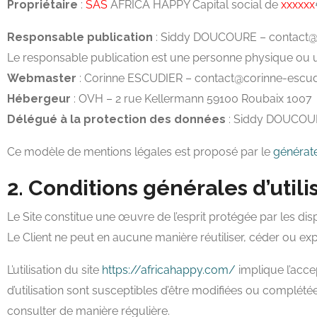
Propriétaire
:
SAS
AFRICA HAPPY Capital social de
xxxxxx
Responsable publication
: Siddy DOUCOURE – contact@
Le responsable publication est une personne physique ou 
Webmaster
: Corinne ESCUDIER – contact@corinne-escud
Hébergeur
: OVH – 2 rue Kellermann 59100 Roubaix 1007
Délégué à la protection des données
: Siddy DOUCOUR
Ce modèle de mentions légales est proposé par le
générat
2. Conditions générales d’utili
Le Site constitue une œuvre de l’esprit protégée par les dis
Le Client ne peut en aucune manière réutiliser, céder ou ex
L’utilisation du site
https://africahappy.com/
implique l’accep
d’utilisation sont susceptibles d’être modifiées ou complété
consulter de manière régulière.