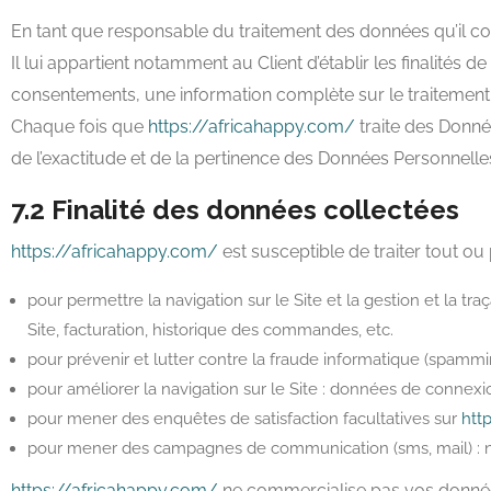
En tant que responsable du traitement des données qu’il co
Il lui appartient notamment au Client d’établir les finalités d
consentements, une information complète sur le traitement d
Chaque fois que
https://africahappy.com/
traite des Donné
de l’exactitude et de la pertinence des Données Personnelle
7.2 Finalité des données collectées
https://africahappy.com/
est susceptible de traiter tout ou
pour permettre la navigation sur le Site et la gestion et la tr
Site, facturation, historique des commandes, etc.
pour prévenir et lutter contre la fraude informatique (spamming
pour améliorer la navigation sur le Site : données de connexion
pour mener des enquêtes de satisfaction facultatives sur
htt
pour mener des campagnes de communication (sms, mail) : 
https://africahappy.com/
ne commercialise pas vos données 