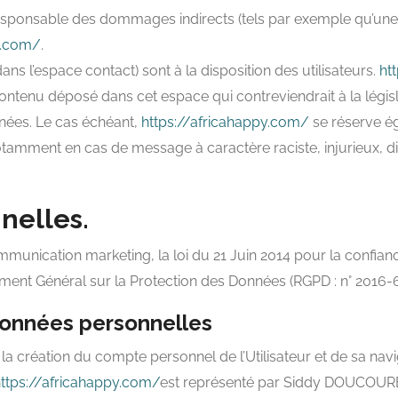
esponsable des dommages indirects (tels par exemple qu’une
y.com/
.
ans l’espace contact) sont à la disposition des utilisateurs.
ht
ntenu déposé dans cet espace qui contreviendrait à la législ
onnées. Le cas échéant,
https://africahappy.com/
se réserve ég
, notamment en cas de message à caractère raciste, injurieux,
nelles.
mmunication marketing, la loi du 21 Juin 2014 pour la confia
ment Général sur la Protection des Données (RGPD : n° 2016-6
données personnelles
a création du compte personnel de l’Utilisateur et de sa navig
ttps://africahappy.com/
est représenté par Siddy DOUCOURE,