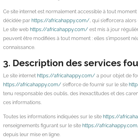
Ce site internet est normalement accessible à tout moment a
décidée par
https://africahappy.com/
, qui s’efforcera alo
Le site web
https://africahappy.com/
est mis à jour réguli
peuvent être modifiées à tout moment : elles s’imposent néanm
connaissance.
3. Description des services fou
Le site internet
https://africahappy.com/
a pour objet de fou
https://africahappy.com/
s’efforce de fournir sur le site
htt
tenu responsable des oublis, des inexactitudes et des carence
ces informations.
Toutes les informations indiquées sur le site
https://africa
renseignements figurant sur le site
https://africahappy.co
depuis leur mise en ligne.