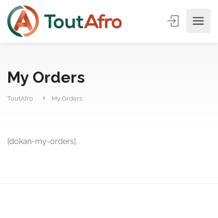
My Orders
ToutAfro
My Orders
[dokan-my-orders]