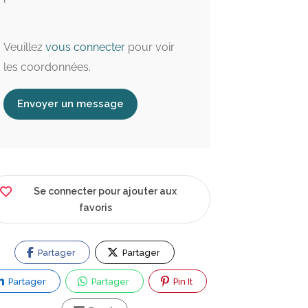
Veuillez
vous connecter
pour voir
les coordonnées.
Envoyer un message
Se connecter pour ajouter aux
favoris
Partager
Partager
Ouvert maintenant
Partager
Partager
Pin It
4.4 km
4.6 km