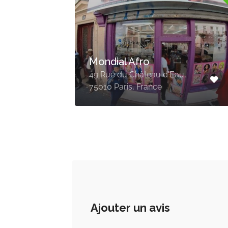
Salon de Coiffure Afro
Kattié Beauté
5010
1bis Rue de la Réunion,
75020 Paris, France
Ajouter un avis