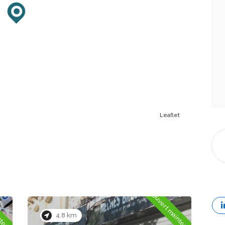
Leaflet
ntenant
Ouvert maintenant
4.4 km