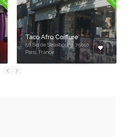
UNICIA AFRO
C
124 Rue Véron, 94140
4
Alfortville, France
M