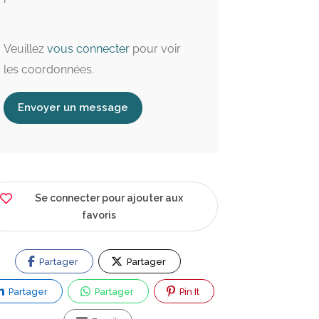
Veuillez
vous connecter
pour voir
les coordonnées.
Envoyer un message
Se connecter pour ajouter aux
favoris
Ouvert maintenant
Partager
Partager
2.5 km
2.6 km
Partager
Partager
Pin It