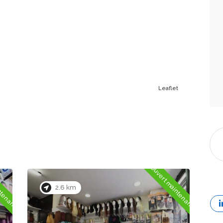
Leaflet
ntenant
Ouvert maintenant
2.3 km