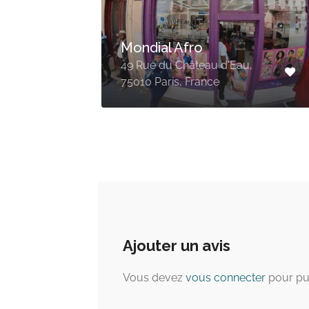
Afro-Tresse
nt-
50 Rue de Clignancourt,
nce
75018 Paris, France
Ajouter un avis
Vous devez
vous connecter
pour pu