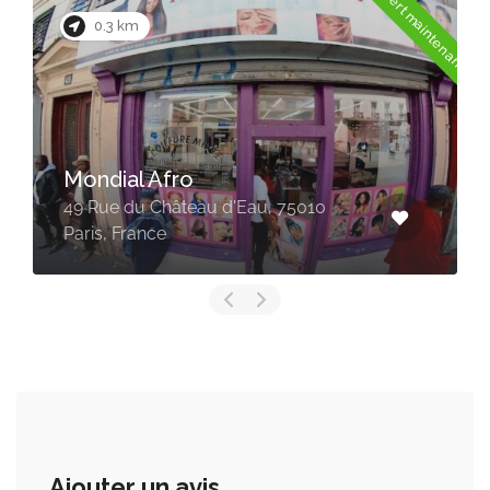
Ouvert maintenant
0.5 km
Coiffure Laurent 
Africaine
au d'Eau, 75010
42 Rue du Faubourg S
75010 Paris, France
Ajouter un avis