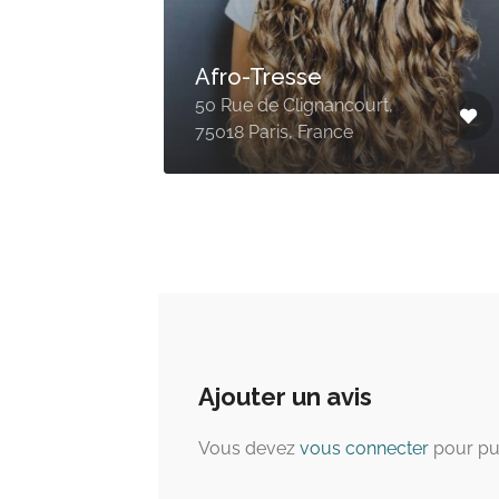
fro
Coiffure Laurent –
Coiffure Africaine
42 Rue du Faubourg Saint-
Martin, 75010 Paris, France
Ajouter un avis
Vous devez
vous connecter
pour pu