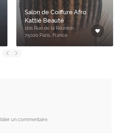
Mondial Afro
49 Rue du Château d'Eau,
5
75010 Paris, France
P
blier un commentaire.