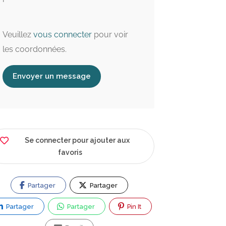
Veuillez
vous connecter
pour voir
les coordonnées.
Envoyer un message
Se connecter pour ajouter aux
favoris
Ouvert maintenant
Partager
Partager
0.6 km
2.2 km
Partager
Partager
Pin It