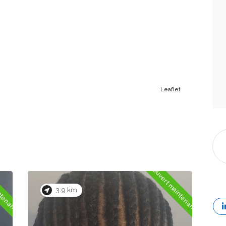
Leaflet
ntenant
Ouvert maintenant
0.4 km