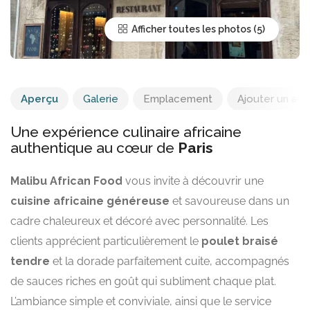
Afficher toutes les photos
Aperçu
Galerie
Emplacement
Ajouter un avis
Une expérience culinaire africaine
authentique au cœur de
Paris
Malibu African Food
vous invite à découvrir une
cuisine africaine généreuse
et savoureuse dans un
cadre chaleureux et décoré avec personnalité. Les
clients apprécient particulièrement le
poulet braisé
tendre
et la dorade parfaitement cuite, accompagnés
de sauces riches en goût qui subliment chaque plat.
L’ambiance simple et conviviale, ainsi que le service