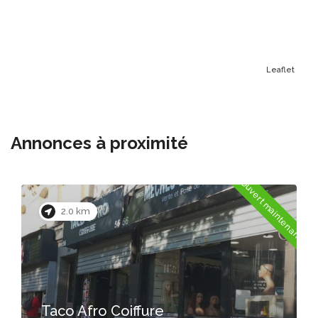
Leaflet
Annonces à proximité
Ouvert maintenant
2.2 km
Coiffure
Mondial Afro