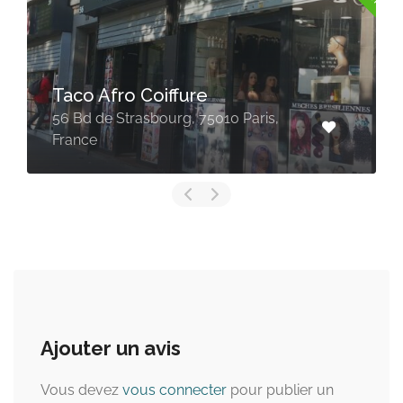
Coiffure
Mondial Afro
asbourg, 75010 Paris,
49 Rue du Châte
Paris, France
Ajouter un avis
Vous devez
vous connecter
pour publier un