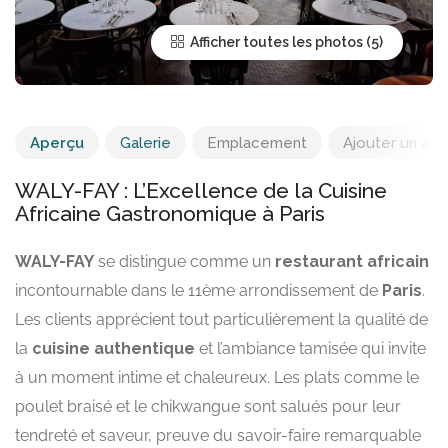
Afficher toutes les photos
Aperçu
Galerie
Emplacement
Ajouter un avis
WALY-FAY : L’Excellence de la Cuisine
Africaine Gastronomique à Paris
WALY-FAY
se distingue comme un
restaurant africain
incontournable dans le 11ème arrondissement de
Paris
.
Les clients apprécient tout particulièrement la qualité de
la
cuisine authentique
et l’ambiance tamisée qui invite
à un moment intime et chaleureux. Les plats comme le
poulet braisé et le chikwangue sont salués pour leur
tendreté et saveur, preuve du savoir-faire remarquable