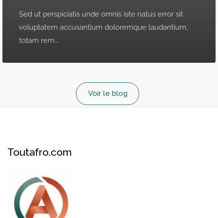
Sed ut perspiciatis unde omnis iste natus error sit
voluptatem accusantium doloremque laudantium,
totam rem...
Voir le blog
Toutafro.com