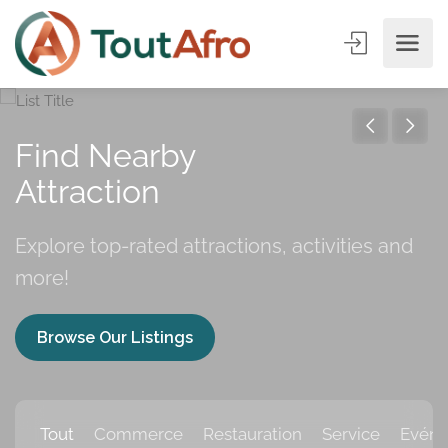
Find Nearby
Attr
Explore top-rated attractions, activities and
more!
Browse Our Listings
Tout
Commerce
Restauration
Service
Evén