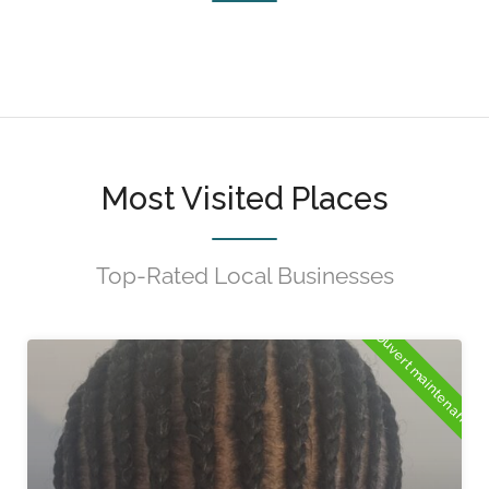
Most Visited Places
Top-Rated Local Businesses
nt
Ouvert maintenant