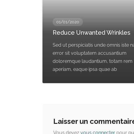
01/01/2020
Reduce Unwanted Wrinkles
Sed ut perspiciatis unde omnis iste n
error sit voluptatem accusantium
doloremque laudantium, totam rem
aperiam, eaque ipsa quae ab
Laisser un commentair
Vous devez
vous connecter
pour pu