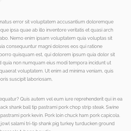
e natus error sit voluptatem accusantium doloremque
e ipsa quae ab illo inventore veritatis et quasi arch
licabo. Nemo enim ipsam voluptatem quia voluptas sit
 quia consequuntur magni dolores eos qui ratione
porro quisquam est, qui dolorem ipsum quia dolor sit
 sed quia non numquam eius modi tempora incidunt ut
quaerat voluptatem. Ut enim ad minima veniam, quis
ris suscipit laboriosam,
sequatur? Quis autem vel eum iure reprehenderit qui in ea
back shank ball tip pastrami pork chop strip steak. Swine
 pastrami pork kevin. Pork loin chuck ham pork capicola.
jowl salami tri-tip shank pig turkey turducken ground