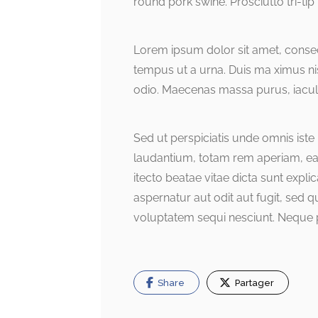
round pork swine. Prosciutto tri-ti
Lorem ipsum dolor sit amet, consectet
tempus ut a urna. Duis ma ximus ni
odio. Maecenas massa purus, iaculis 
Sed ut perspiciatis unde omnis ist
laudantium, totam rem aperiam, eaqu
itecto beatae vitae dicta sunt exp
aspernatur aut odit aut fugit, sed
voluptatem sequi nesciunt. Neque 
Share
Partager