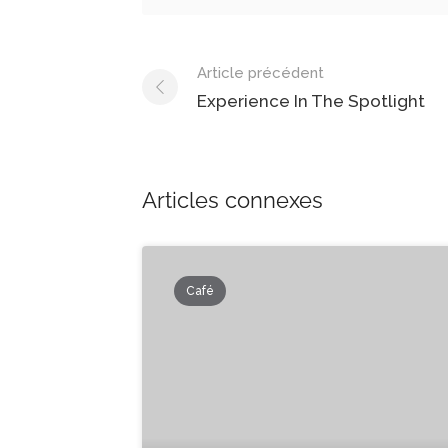
Navigation
Article précédent
dans
Experience In The Spotlight
les
articles
Articles connexes
Café