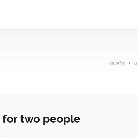
ToutAfro
B
 for two people