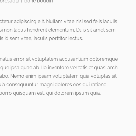
p bresaola t-bone boudin
ur adipiscing elit. Nullam vitae nisi sed felis iaculis
si non lacus hendrerit elementum. Duis sit amet sem
id sem vitae, iaculis porttitor lectus.
e natus error sit voluptatem accusantium doloremque
e ipsa quae ab illo inventore veritatis et quasi arch
licabo. Nemo enim ipsam voluptatem quia voluptas sit
 quia consequuntur magni dolores eos qui ratione
porro quisquam est, qui dolorem ipsum quia.