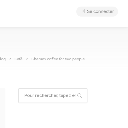
Se connecter
log
Café
Chemex coffee for two people