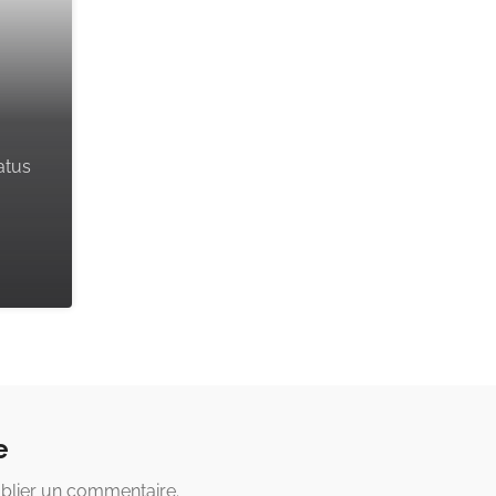
atus
e
blier un commentaire.