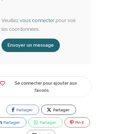
Veuillez
vous connecter
pour voir
les coordonnées.
Envoyer un message
Se connecter pour ajouter aux
favoris
Ouvert maintenant
Partager
Partager
1.0 km
2.5 km
Partager
Partager
Pin It