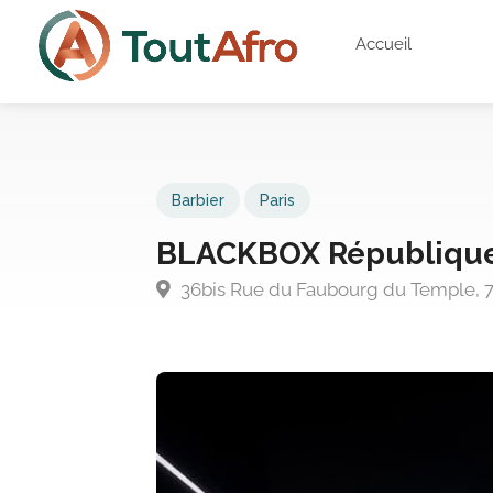
Accueil
Barbier
Paris
BLACKBOX Républiqu
36bis Rue du Faubourg du Temple, 75