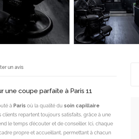
ter un avis
r une coupe parfaite à Paris 11
puté à
Paris
où la qualité du
soin capillaire
lients repartent toujours satisfaits, grâce à une
end le temps d’écouter et de conseiller. Ici, chaque
 cadre propre et accueillant, permettant à chacun