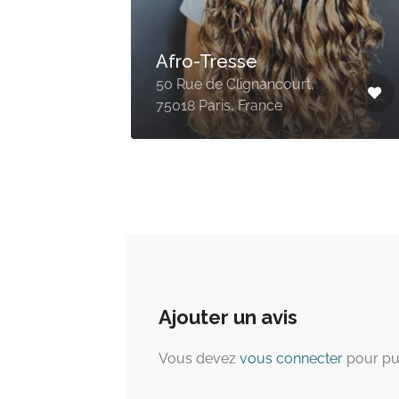
fro
Coiffure Laurent –
Coiffure Africaine
42 Rue du Faubourg Saint-
Martin, 75010 Paris, France
Ajouter un avis
Vous devez
vous connecter
pour pu