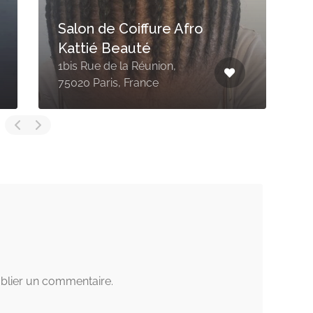
Mondial Afro
49 Rue du Château d'Eau,
5
75010 Paris, France
P
blier un commentaire.