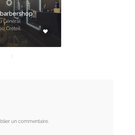
 barbershop
u Général
0 Créteil,
blier un commentaire.