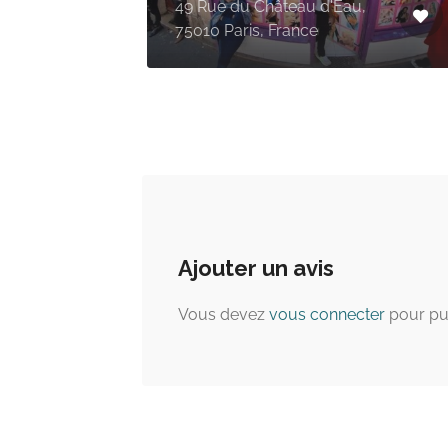
nt-
50 Rue de Clignancourt,
nce
75018 Paris, France
Ajouter un avis
Vous devez
vous connecter
pour pu