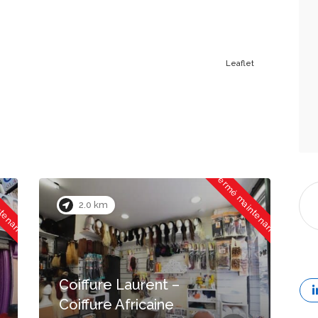
Leaflet
ntenant
Fermé maintenant
1.7 km
Taco Afro Coiffure