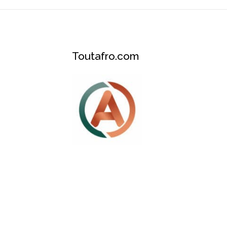
Toutafro.com
Plateforme des services et événements A
Développé par Africa Happy Tech © 2026