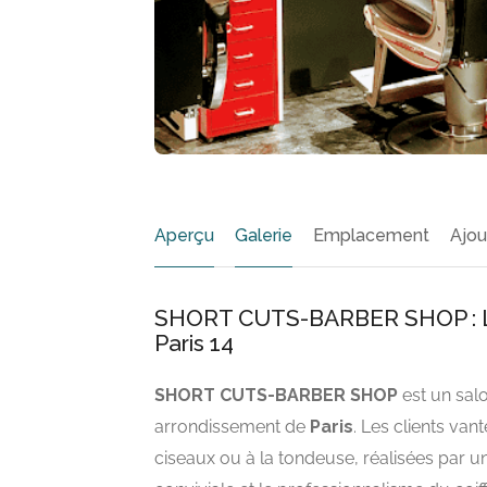
Aperçu
Galerie
Emplacement
Ajou
SHORT CUTS-BARBER SHOP : L’e
Paris 14
SHORT CUTS-BARBER SHOP
est un sal
arrondissement de
Paris
. Les clients van
ciseaux ou à la tondeuse, réalisées par u