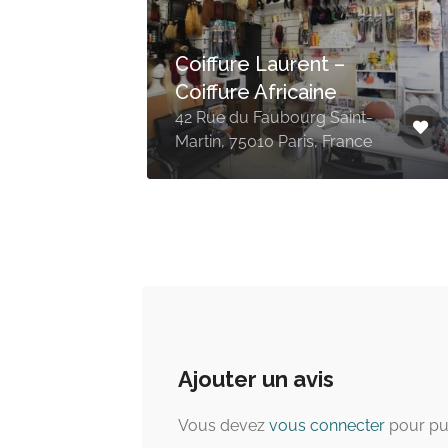
Coiffure Laurent –
Coiffure Africaine
5010
42 Rue du Faubourg Saint-
Martin, 75010 Paris, France
Ajouter un avis
Vous devez
vous connecter
pour pu