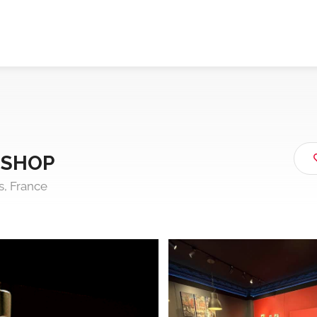
 SHOP
s, France