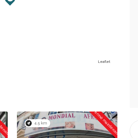
Leaflet
ntenant
Fermé maintenant
4.5 km