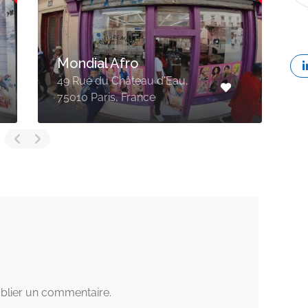
Mondial Afro
49 Rue du Château d'Eau,
5
75010 Paris, France
P
blier un commentaire.