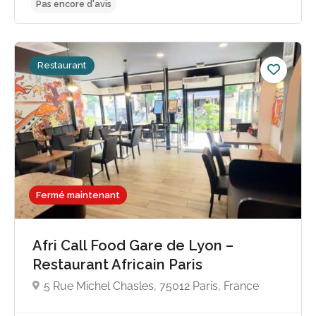
Restaurant
Fermé maintenant
Afri Call Food Gare de Lyon –
Restaurant Africain Paris
5 Rue Michel Chasles, 75012 Paris, France
Pas encore d'avis