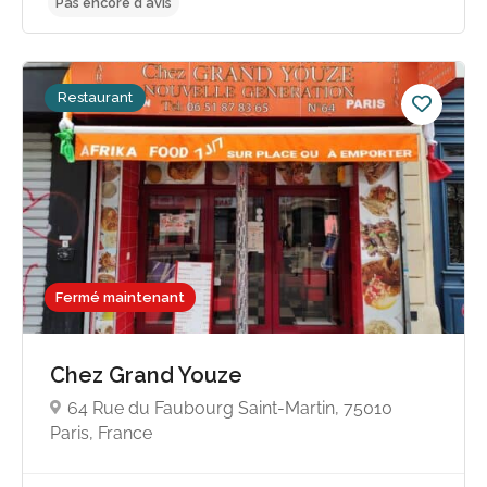
Restaurant
Pas encore d'avis
Fermé maintenant
Chez Grand Youze
64 Rue du Faubourg Saint-Martin, 75010
Paris, France