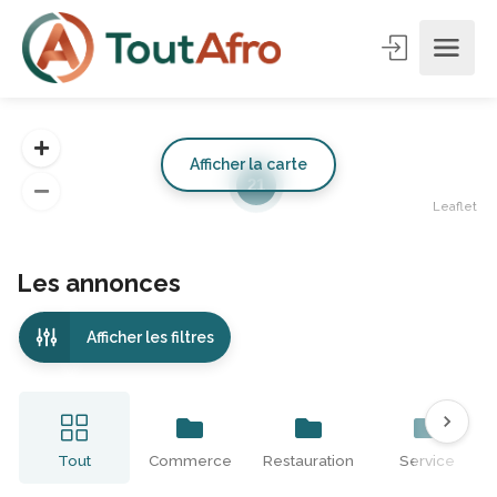
Afficher la carte
21
Leaflet
Les annonces
Afficher les filtres
Tout
Commerce
Restauration
Service